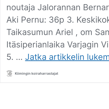
noutaja Jalorannan Bernard
Aki Pernu: 36p 3. Keskikoko
Taikasumun Ariel , om San
Itäsiperianlaika Varjagin
Vuoden
5. …
Jatka artikkelin
lukem
kiikolainen
Kiimingin koiraharrastajat