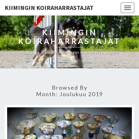
KIIMINGIN KOIRAHARRASTAJAT
Togg
navig
KIIMINGIN
KOIRAHARRASTAJAT
Yhdistys Kaikille Kiimingin Koiraharrastajille
Browsed By
Month:
Joulukuu 2019