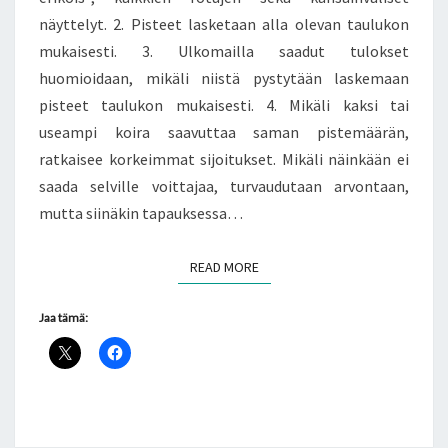
näyttelyt. 2. Pisteet lasketaan alla olevan taulukon
mukaisesti. 3. Ulkomailla saadut tulokset
huomioidaan, mikäli niistä pystytään laskemaan
pisteet taulukon mukaisesti. 4. Mikäli kaksi tai
useampi koira saavuttaa saman pistemäärän,
ratkaisee korkeimmat sijoitukset. Mikäli näinkään ei
saada selville voittajaa, turvaudutaan arvontaan,
mutta siinäkin tapauksessa…
READ MORE
READ MORE
Jaa tämä: