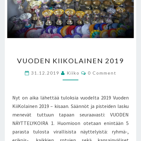
VUODEN
VUODEN KIIKOLAINEN 2019
KIIKOLAINEN
2019
Comments
31.12.2019
Kiiko
0 Comment
Nyt on aika lähettää tuloksia vuodelta 2019 Vuoden
KiiKolainen 2019 – kisaan. Säännöt ja pisteiden lasku
menevät tuttuun tapaan seuraavasti: VUODEN
NÄYTTELYKOIRA 1. Huomioon otetaan enintään 5
parasta tulosta virallisista näyttelyistä: ryhmä-,
erikois-, kaikkien rotujen sekä kansainväliset