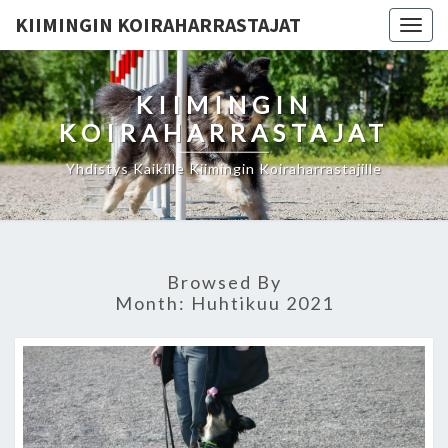
KIIMINGIN KOIRAHARRASTAJAT
Togg
navig
KIIMINGIN
KOIRAHARRASTAJAT
Yhdistys Kaikille Kiimingin Koiraharrastajille
Browsed By
Month:
Huhtikuu 2021