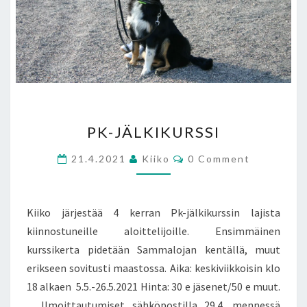
PK-
PK-JÄLKIKURSSI
JÄLKIKURSSI
Comments
21.4.2021
Kiiko
0 Comment
Kiiko järjestää 4 kerran Pk-jälkikurssin lajista
kiinnostuneille aloittelijoille. Ensimmäinen
kurssikerta pidetään Sammalojan kentällä, muut
erikseen sovitusti maastossa. Aika: keskiviikkoisin klo
18 alkaen 5.5.-26.5.2021 Hinta: 30 e jäsenet/50 e muut.
Ilmoittautumiset sähköpostilla 29.4. mennessä