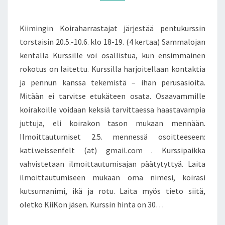
Kiimingin Koiraharrastajat järjestää pentukurssin
torstaisin 20.5.-10.6. klo 18-19. (4 kertaa) Sammalojan
kentällä Kurssille voi osallistua, kun ensimmäinen
rokotus on laitettu. Kurssilla harjoitellaan kontaktia
ja pennun kanssa tekemistä – ihan perusasioita.
Mitään ei tarvitse etukäteen osata. Osaavammille
koirakoille voidaan keksiä tarvittaessa haastavampia
juttuja, eli koirakon tason mukaan mennään.
Ilmoittautumiset 2.5. mennessä osoitteeseen:
kati.weissenfelt (at) gmail.com . Kurssipaikka
vahvistetaan ilmoittautumisajan päätytyttyä. Laita
ilmoittautumiseen mukaan oma nimesi, koirasi
kutsumanimi, ikä ja rotu. Laita myös tieto siitä,
oletko KiiKon jäsen. Kurssin hinta on 30…