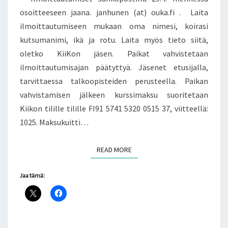
osoitteeseen jaana. janhunen (at) ouka.fi . Laita
ilmoittautumiseen mukaan oma nimesi, koirasi
kutsumanimi, ikä ja rotu. Laita myös tieto siitä,
oletko KiiKon jäsen. Paikat vahvistetaan
ilmoittautumisajan päätyttyä. Jäsenet etusijalla,
tarvittaessa talkoopisteiden perusteella. Paikan
vahvistamisen jälkeen kurssimaksu suoritetaan
Kiikon tilille tilille FI91 5741 5320 0515 37, viitteellä:
1025. Maksukuitti…
READ MORE
READ MORE
Jaa tämä: