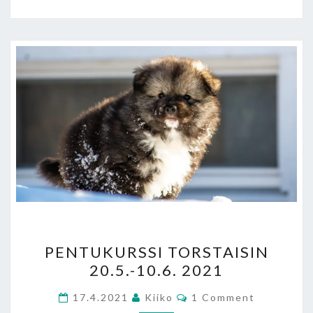
PENTUKURSSI
PENTUKURSSI TORSTAISIN
TORSTAISIN
20.5.-10.6. 2021
20.5.-10.6.
2021
Comments
17.4.2021
Kiiko
1 Comment