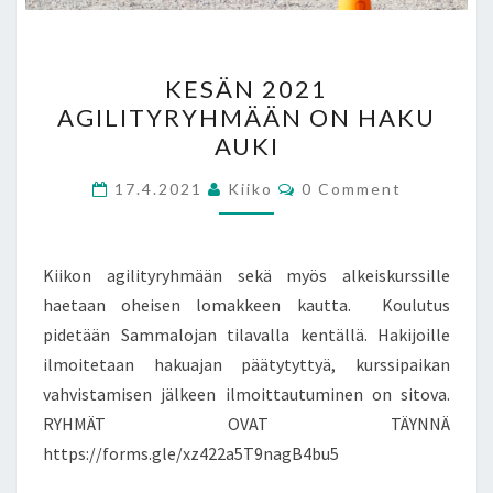
KESÄN
KESÄN 2021
2021
AGILITYRYHMÄÄN ON HAKU
AGILITYRYHMÄÄN
AUKI
ON
HAKU
Comments
17.4.2021
Kiiko
0 Comment
AUKI
Kiikon agilityryhmään sekä myös alkeiskurssille
haetaan oheisen lomakkeen kautta. Koulutus
pidetään Sammalojan tilavalla kentällä. Hakijoille
ilmoitetaan hakuajan päätytyttyä, kurssipaikan
vahvistamisen jälkeen ilmoittautuminen on sitova.
RYHMÄT OVAT TÄYNNÄ
https://forms.gle/xz422a5T9nagB4bu5