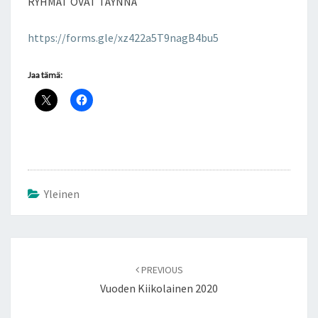
RYHMÄT OVAT TÄYNNÄ
https://forms.gle/xz422a5T9nagB4bu5
Jaa tämä:
Yleinen
Post
navigation
PREVIOUS
Vuoden Kiikolainen 2020