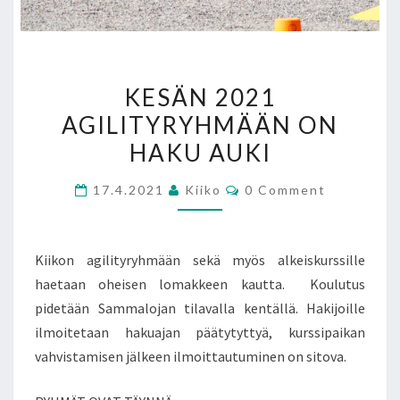
KESÄN
KESÄN 2021
2021
AGILITYRYHMÄÄN ON
AGILITYRYHMÄÄN
HAKU AUKI
ON
HAKU
Comments
17.4.2021
Kiiko
0 Comment
AUKI
Kiikon agilityryhmään sekä myös alkeiskurssille
haetaan oheisen lomakkeen kautta. Koulutus
pidetään Sammalojan tilavalla kentällä. Hakijoille
ilmoitetaan hakuajan päätytyttyä, kurssipaikan
vahvistamisen jälkeen ilmoittautuminen on sitova.