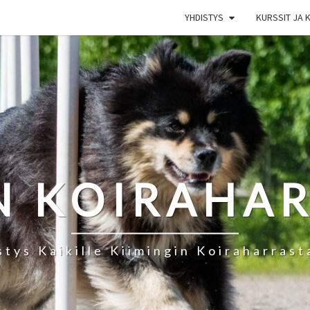
YHDISTYS
KURSSIT JA 
N KOIRAHA
stys Kaikille Kiimingin Koiraharrasta