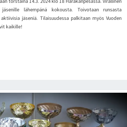
n torstaina 14.3. 2024 klo 18 Harakanpesässä. Virallinen
 jäsenille lähempänä kokousta. Toivotaan runsasta
a aktiivisia jäseniä. Tilaisuudessa palkitaan myös Vuoden
t kaikille!