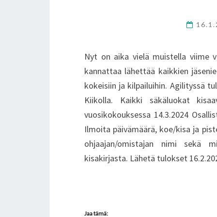
16.1
Nyt on aika vielä muistella viime v
kannattaa lähettää kaikkien jäsenien
kokeisiin ja kilpailuihin. Agilityssä 
Kiikolla. Kaikki säkäluokat kisa
vuosikokouksessa 14.3.2024 Osallist
Ilmoita päivämäärä, koe/kisa ja piste
ohjaajan/omistajan nimi sekä miel
kisakirjasta. Lähetä tulokset 16.2.
Jaa tämä: