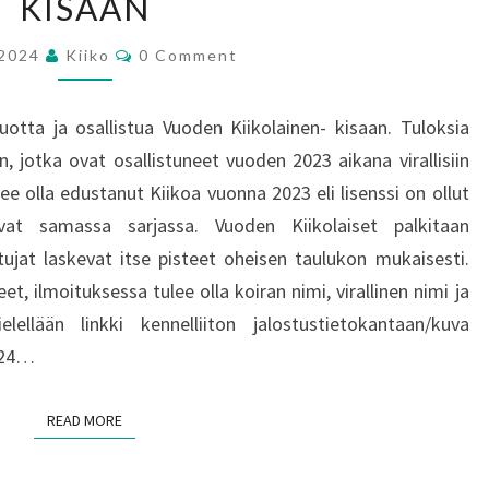
KISAAN
KIIKOLAINEN
2023-
Comments
.2024
Kiiko
0 Comment
KISAAN
uotta ja osallistua Vuoden Kiikolainen- kisaan. Tuloksia
, jotka ovat osallistuneet vuoden 2023 aikana virallisiin
tulee olla edustanut Kiikoa vuonna 2023 eli lisenssi on ollut
avat samassa sarjassa. Vuoden Kiikolaiset palkitaan
ujat laskevat itse pisteet oheisen taulukon mukaisesti.
et, ilmoituksessa tulee olla koiran nimi, virallinen nimi ja
ellään linkki kennelliiton jalostustietokantaan/kuva
2024…
READ MORE
READ MORE