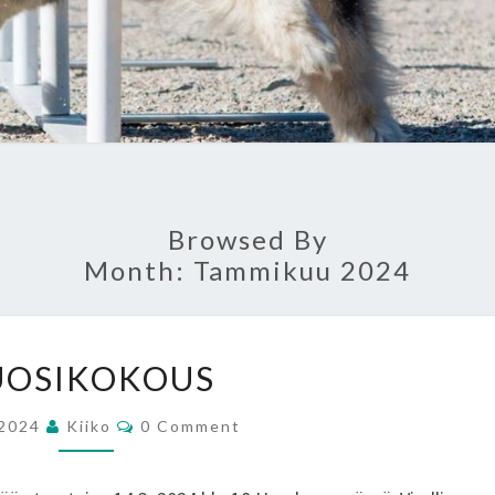
Browsed By
Month:
Tammikuu 2024
VUOSIKOKOUS
UOSIKOKOUS
Comments
.2024
Kiiko
0 Comment