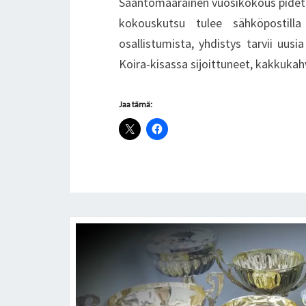
Sääntömääräinen vuosikokous pidetää
kokouskutsu tulee sähköpostilla
osallistumista, yhdistys tarvii uusi
Koira-kisassa sijoittuneet, kakkukahvi
Jaa tämä: