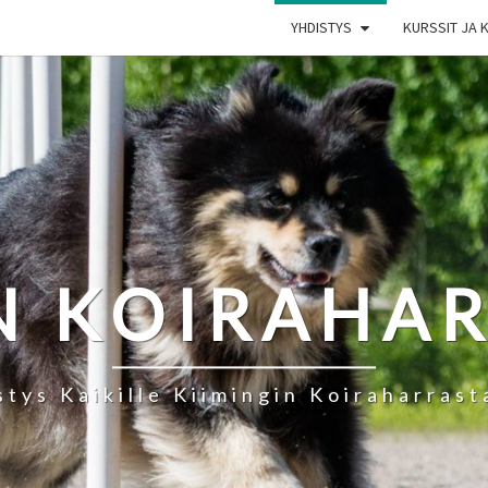
YHDISTYS
KURSSIT JA 
N KOIRAHA
stys Kaikille Kiimingin Koiraharrasta