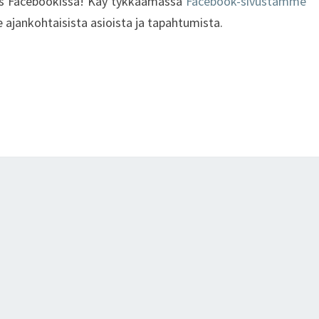
yös Facebookissa! Käy tykkäämässä
Facebook-sivustamme
 ajankohtaisista asioista ja tapahtumista.