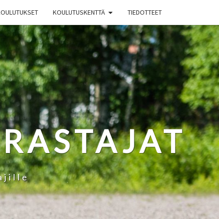
KOULUTUKSET
KOULUTUSKENTTÄ
TIEDOTTEET
RRASTAJAT
jille