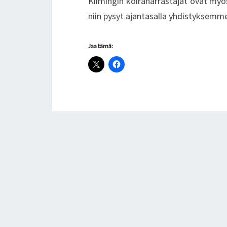
Kiimingin koiraharrastajat ovat m
niin pysyt ajantasalla yhdistyksemme
Jaa tämä: