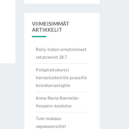
VIIMEISIMMÄT
ARTIKKELIT
Rally-tokon omatoimiset
ratatreenit 28.7.
Pohjataitokurssi
harrastuskoirille ja uusille
koiraharrastajille
Anna-Maria Niemelän
Hoopers-koulutus
Tule mukaan
vapaavuoroille!