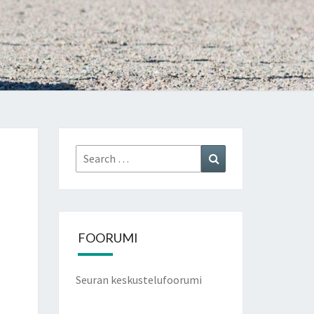
Search
Search
for:
FOORUMI
Seuran keskustelufoorumi