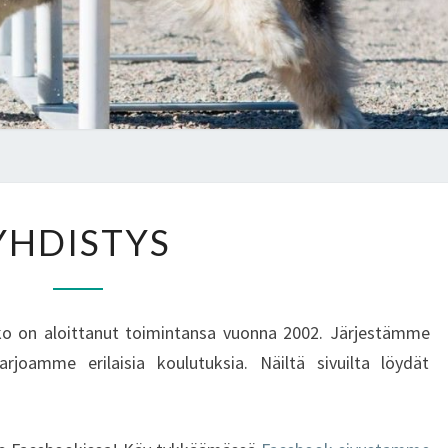
YHDISTYS
YHDISTYS
iiko on aloittanut toimintansa vuonna 2002. Järjestämme
tarjoamme erilaisia koulutuksia. Näiltä sivuilta löydät