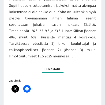
Sopii hoopers tutustumisen jatkoksi, mutta aiempaa
kokemusta ei ole pakko olla. Koira on kuitenkin hyvä
pystyä treenaamaan ilman hihnaa. Treenit
sovelletaan jokaisen tason mukaan. Sisältö:
Treenipäivät: 26.5. 2.6. 9.6 ja 23.6. Hinta: Kiikon jäsenet
40e, muut 60e. Kurssille mahtuu 4 koirakkoa.
Tarvittaessa etusijalla 1) kiikon kouluttajat ja
talkoopisteelliset jäsenet 2) jäsenet 3) muut.
Ilmottautumiset 15.5.2025 mennessä…
READ MORE
READ MORE
Jaa tämä: