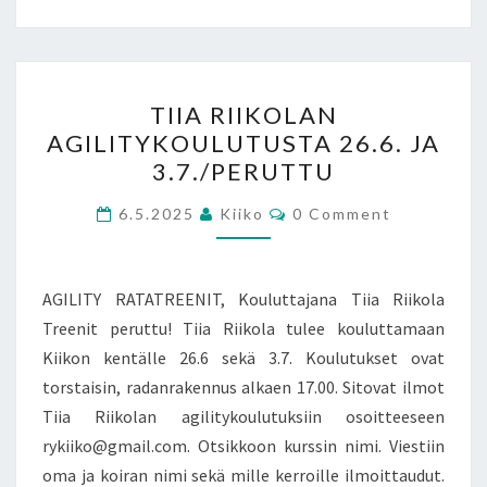
TIIA
TIIA RIIKOLAN
RIIKOLAN
AGILITYKOULUTUSTA 26.6. JA
AGILITYKOULUTUSTA
3.7./PERUTTU
26.6.
JA
Comments
6.5.2025
Kiiko
0 Comment
3.7./PERUTTU
AGILITY RATATREENIT, Kouluttajana Tiia Riikola
Treenit peruttu! Tiia Riikola tulee kouluttamaan
Kiikon kentälle 26.6 sekä 3.7. Koulutukset ovat
torstaisin, radanrakennus alkaen 17.00. Sitovat ilmot
Tiia Riikolan agilitykoulutuksiin osoitteeseen
rykiiko@gmail.com. Otsikkoon kurssin nimi. Viestiin
oma ja koiran nimi sekä mille kerroille ilmoittaudut.