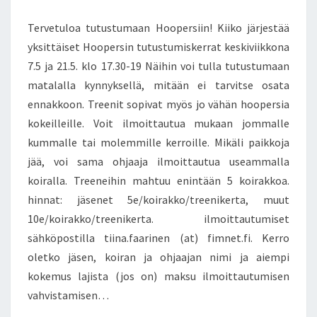
Tervetuloa tutustumaan Hoopersiin! Kiiko järjestää
yksittäiset Hoopersin tutustumiskerrat keskiviikkona
7.5 ja 21.5. klo 17.30-19 Näihin voi tulla tutustumaan
matalalla kynnyksellä, mitään ei tarvitse osata
ennakkoon. Treenit sopivat myös jo vähän hoopersia
kokeilleille. Voit ilmoittautua mukaan jommalle
kummalle tai molemmille kerroille. Mikäli paikkoja
jää, voi sama ohjaaja ilmoittautua useammalla
koiralla. Treeneihin mahtuu enintään 5 koirakkoa.
hinnat: jäsenet 5e/koirakko/treenikerta, muut
10e/koirakko/treenikerta. ilmoittautumiset
sähköpostilla tiina.faarinen (at) fimnet.fi. Kerro
oletko jäsen, koiran ja ohjaajan nimi ja aiempi
kokemus lajista (jos on) maksu ilmoittautumisen
vahvistamisen…