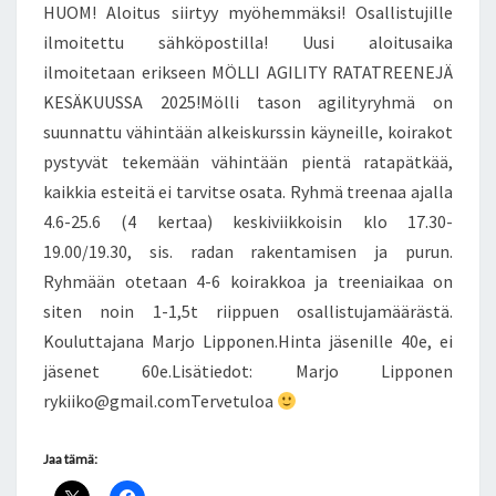
HUOM! Aloitus siirtyy myöhemmäksi! Osallistujille
ilmoitettu sähköpostilla! Uusi aloitusaika
ilmoitetaan erikseen MÖLLI AGILITY RATATREENEJÄ
KESÄKUUSSA 2025!Mölli tason agilityryhmä on
suunnattu vähintään alkeiskurssin käyneille, koirakot
pystyvät tekemään vähintään pientä ratapätkää,
kaikkia esteitä ei tarvitse osata. Ryhmä treenaa ajalla
4.6-25.6 (4 kertaa) keskiviikkoisin klo 17.30-
19.00/19.30, sis. radan rakentamisen ja purun.
Ryhmään otetaan 4-6 koirakkoa ja treeniaikaa on
siten noin 1-1,5t riippuen osallistujamäärästä.
Kouluttajana Marjo Lipponen.Hinta jäsenille 40e, ei
jäsenet 60e.Lisätiedot: Marjo Lipponen
rykiiko@gmail.comTervetuloa
Jaa tämä: