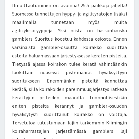
Ilmoittautuminen on avoinna! 29.5 paikkoja jäljellä!
Suomessa tunnettujen hyppy- ja agilityratojen lisäksi
maailmalla tunnetaan myös muita
agilitykisatyyppejä. Yksi niistä on hassunhauska
gamblers. Suoritus koostuu kahdesta osiosta. Ennen
varsinaista gambler-osuutta koirakko suorittaa
esteitä haluamassaan järjestyksessä keräten pisteitä.
Tietyssä ajassa koirakon tulee kerätä vähintäänkin
luokittain nousevat pistemäärät hyväksyttyyn
suoritukseen. Enemmänkin pisteitä kannattaa
kerätä, sillä koirakoiden paremmuusjärjestys ratkeaa
kerättyjen pisteiden määrällä. Luonnollisestikin
eniten pisteitä kerännyt ja gambler-osuuden
hyväksytysti suorittanut koirakko on voittaja.
Tervetuloa tutustumaan lajiin tarkemmin Kiimingin
koiraharrastajien järjestämässä gamblers laji