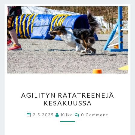
AGILITYN
AGILITYN RATATREENEJÄ
RATATREENEJÄ
KESÄKUUSSA
KESÄKUUSSA
Comments
2.5.2025
Kiiko
0 Comment