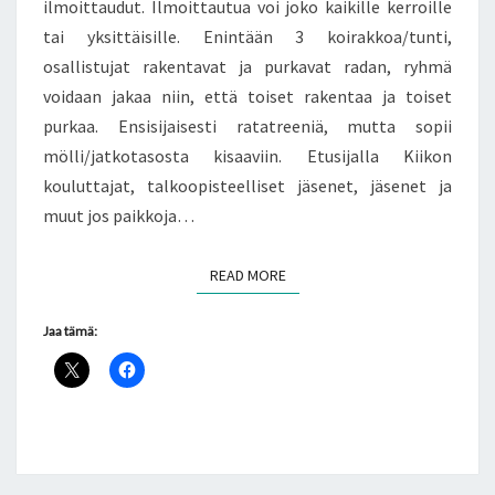
ilmoittaudut. Ilmoittautua voi joko kaikille kerroille
tai yksittäisille. Enintään 3 koirakkoa/tunti,
osallistujat rakentavat ja purkavat radan, ryhmä
voidaan jakaa niin, että toiset rakentaa ja toiset
purkaa. Ensisijaisesti ratatreeniä, mutta sopii
mölli/jatkotasosta kisaaviin. Etusijalla Kiikon
kouluttajat, talkoopisteelliset jäsenet, jäsenet ja
muut jos paikkoja…
READ MORE
READ MORE
Jaa tämä: