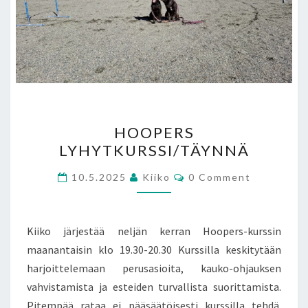
HOOPERS
HOOPERS
LYHYTKURSSI/TÄYNNÄ
LYHYTKURSSI/TÄYNNÄ
Comments
10.5.2025
Kiiko
0 Comment
Kiiko järjestää neljän kerran Hoopers-kurssin
maanantaisin klo 19.30-20.30 Kurssilla keskitytään
harjoittelemaan perusasioita, kauko-ohjauksen
vahvistamista ja esteiden turvallista suorittamista.
Pitempää rataa ei pääsäätöisesti kurssilla tehdä.