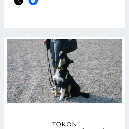
TOKON
TOKON
ALKEISKURSSI/TÄYNNÄ