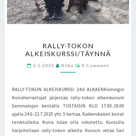
RALLY-
RALLY-TOKON
TOKON
ALKEISKURSSI/TÄYNNÄ
ALKEISKURSSI/TÄYNNÄ
Comments
2.5.2025
Kiiko
0 Comment
RALLY-TOKON ALKEISKURSSI 24.6 ALKAENKiimingin
Koiraharrastajat järjestää rally-tokon alkeiskurssin
Sammalojan kentällä TIISTAISIN KLO 17.00-18.00
ajalla 24.6-22.7.2025 yht. 5 kertaa. Kaikenikäiset koirat
tervetulleita. Koira tulee olla rokotettu. Kurssilla
harjoitellaan rally-tokon alkeita. Kurssin vetää Sari