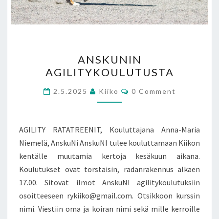
ANSKUNIN
ANSKUNIN
AGILITYKOULUTUSTA
AGILITYKOULUTUSTA
Comments
2.5.2025
Kiiko
0 Comment
AGILITY RATATREENIT, Kouluttajana Anna-Maria
Niemelä, AnskuNi AnskuNI tulee kouluttamaan Kiikon
kentälle muutamia kertoja kesäkuun aikana.
Koulutukset ovat torstaisin, radanrakennus alkaen
17.00. Sitovat ilmot AnskuNI agilitykoulutuksiin
osoitteeseen rykiiko@gmail.com. Otsikkoon kurssin
nimi. Viestiin oma ja koiran nimi sekä mille kerroille