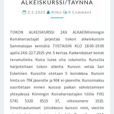
ALKEISKURSSI/TÄYNNÄ
Comments
2.5.2025
Kiiko
0 Comment
TOKON ALKEISKURSSI 24.6 ALKAENKiimingin
Koiraharrastajat järjestää tokon alkeiskurssin
Sammalojan kentällä TIISTAISIN KLO 18.00-19.00
ajalla 24.6-22.7.2025 yht. 5 kertaa. Kaikenikäiset koirat
tervetulleita. Koira tulee olla rokotettu. Kurssilla
harjoitellaan tokon alkeita. Kurssin vetää Sari
Eskelinen. Kurssille otetaan 5 koirakkoa. Kurssin
hinta on 70€ jäsenille ja 90€ ei-jäsenille. Kurssimaksu
suoritetaan ennen kurssia paikan vahvistamisen
yhteydessä Kiimingin Koiraharrastajien tilille FI91
5741 5320 0515 37, viitenumero 1025.
Ilmoittautumiset (otsikkoon kurssin nimi, viestiin