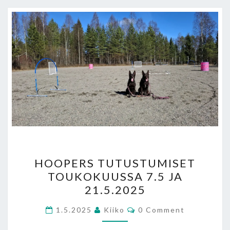
HOOPERS
HOOPERS TUTUSTUMISET
TUTUSTUMISET
TOUKOKUUSSA 7.5 JA
TOUKOKUUSSA
21.5.2025
7.5
JA
Comments
1.5.2025
Kiiko
0 Comment
21.5.2025