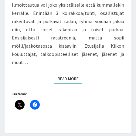
Ilmoittautua voi joko yksittäiselle että kummallekin
kerralle. Enintään 3 koirakkoa/tunti, osallistujat
rakentavat ja purkavat radan, ryhmä voidaan jakaa
niin, että toiset rakentaa ja toiset purkaa.
Ensisijaisesti ratatreeniä, mutta sopii
mölli/jatkotasosta kisaaviin. Etusijalla Kiikon
kouluttajat, talkoopisteelliset jäsenet, jäsenet ja
muut…
READ MORE
READ MORE
Jaa tämä: