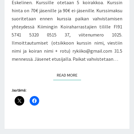
Eskelinen. Kurssille otetaan 5 koirakkoa. Kurssin
hinta on 70€ jäsenille ja 90€ ei-jäsenille. Kurssimaksu
suoritetaan ennen kurssia paikan vahvistamisen
yhteydessä Kiimingin Koiraharrastajien tilille FI91
5741 5320 0515 37, viitenumero 1025.
Ilmoittautumiset (otsikkoon kurssin nimi, viestiin
nimi ja koiran nimi + rotu) rykiiko@gmail.com 31.5
mennessä. Jäsenet etusijalla. Paikat vahvistetaan…
READ MORE
READ MORE
Jaa tämä: