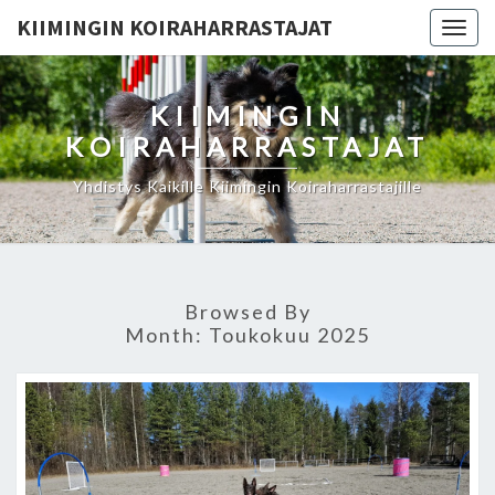
KIIMINGIN KOIRAHARRASTAJAT
Togg
navig
KIIMINGIN
KOIRAHARRASTAJAT
Yhdistys Kaikille Kiimingin Koiraharrastajille
Browsed By
Month:
Toukokuu 2025