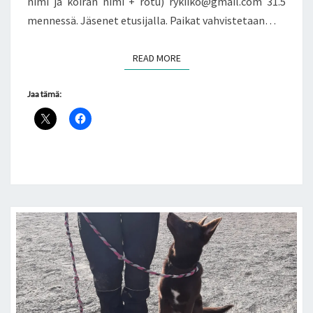
nimi ja koiran nimi + rotu) rykiiko@gmail.com 31.5
mennessä. Jäsenet etusijalla. Paikat vahvistetaan…
READ MORE
READ MORE
Jaa tämä: