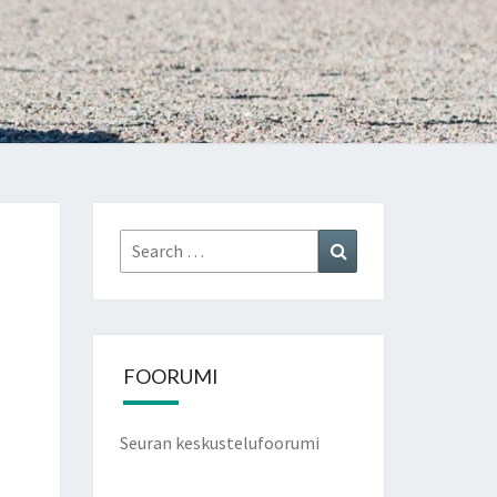
Search
Search
for:
FOORUMI
Seuran keskustelufoorumi