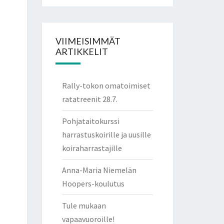
VIIMEISIMMÄT
ARTIKKELIT
Rally-tokon omatoimiset
ratatreenit 28.7.
Pohjataitokurssi
harrastuskoirille ja uusille
koiraharrastajille
Anna-Maria Niemelän
Hoopers-koulutus
Tule mukaan
vapaavuoroille!