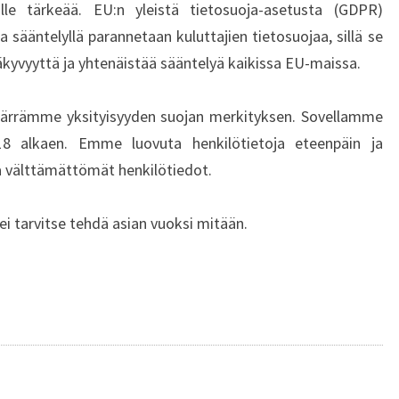
ille tärkeää. EU:n yleistä tietosuoja-asetusta (GDPR)
 sääntelyllä parannetaan kuluttajien tietosuojaa, sillä se
näkyvyyttä ja yhtenäistää sääntelyä kaikissa EU-maissa.
mmärrämme yksityisyyden suojan merkityksen. Sovellamme
018 alkaen. Emme luovuta henkilötietoja eteenpäin ja
a välttämättömät henkilötiedot.
ei tarvitse tehdä asian vuoksi mitään.