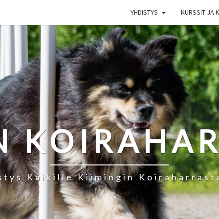
YHDISTYS
KURSSIT JA 
N KOIRAHA
stys Kaikille Kiimingin Koiraharrasta