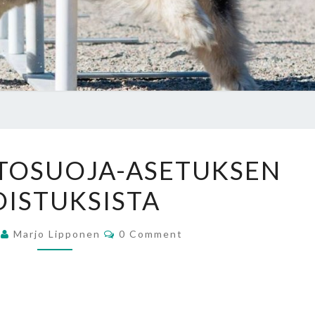
TIEDOTE
ETOSUOJA-ASETUKSEN
TIETOSUOJA-
ISTUKSISTA
ASETUKSEN
UUDISTUKSISTA
Comments
8
Marjo Lipponen
0 Comment