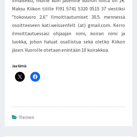
ilmaiseksi, muille kuin jäsenille vuoron hinta on 2€.
Maksu Kiikon tilille FI91 5741 5320 0515 37 viestiksi
”tokovuoro 2.6.” Ilmoittautumiset 30.5. mennessä
osoitteeseen kati.weissenfelt (at) gmail.com. Kerro
ilmoittautuessasi ohjaajan nimi, koiran nimi ja
luokka, johon haluat osallistua sekä oletko Kiikon
jäsen. Vuorolle otetaan enintään 10 koirakkoa.
Jaa tämä:
Yleinen