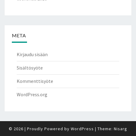
META
Kirjaudu sisään
Sisältösyöte
Kommenttisyöte
WordPress.org
© 2026
|
Proudly Powered by
WordPress
|
Theme:
Nisarg