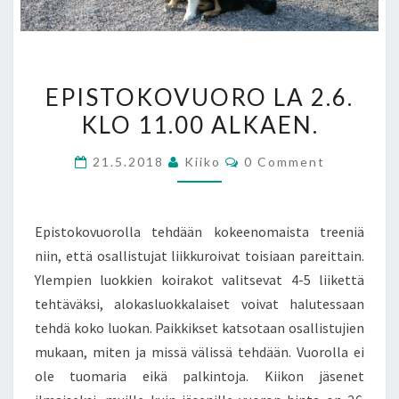
EPISTOKOVUORO
EPISTOKOVUORO LA 2.6.
LA
KLO 11.00 ALKAEN.
2.6.
KLO
Comments
21.5.2018
Kiiko
0 Comment
11.00
ALKAEN.
Epistokovuorolla tehdään kokeenomaista treeniä
niin, että osallistujat liikkuroivat toisiaan pareittain.
Ylempien luokkien koirakot valitsevat 4-5 liikettä
tehtäväksi, alokasluokkalaiset voivat halutessaan
tehdä koko luokan. Paikkikset katsotaan osallistujien
mukaan, miten ja missä välissä tehdään. Vuorolla ei
ole tuomaria eikä palkintoja. Kiikon jäsenet